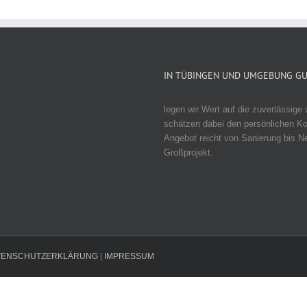
IN TÜBINGEN UND UMGEBUNG GU
legen wir Wert auf die zuverlässig
schätzen dabei den persönlichen Ko
Angebot reicht von Sanierung bis N
Großprojekt.
TENSCHUTZERKLÄRUNG
|
IMPRESSUM