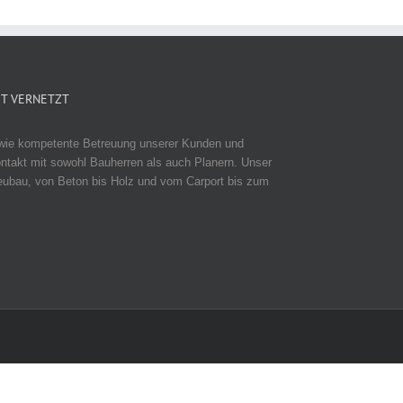
T VERNETZT
e wie kompetente Betreuung unserer Kunden und
ntakt mit sowohl Bauherren als auch Planern. Unser
eubau, von Beton bis Holz und vom Carport bis zum