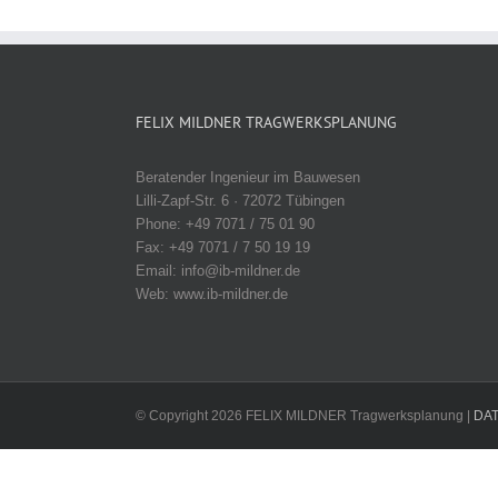
FELIX MILDNER TRAGWERKSPLANUNG
Beratender Ingenieur im Bauwesen
Lilli-Zapf-Str. 6 · 72072 Tübingen
Phone: +49 7071 / 75 01 90
Fax: +49 7071 / 7 50 19 19
Email: info@ib-mildner.de
Web: www.ib-mildner.de
© Copyright
2026 FELIX MILDNER Tragwerksplanung |
DA