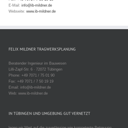
E-Mail:
info@ib-mildner.de
Webseite:
www.ib-mildner.de
FELIX MILDNER TRAGWERKSPLANUNG
Beratender Ingenieur im Bauwesen
Lilli-Zapf-Str. 6 · 72072 Tübingen
Phone: +49 7071 / 75 01 90
Fax: +49 7071 / 7 50 19 19
Email: info@ib-mildner.de
Web: www.ib-mildner.de
IN TÜBINGEN UND UMGEBUNG GUT VERNETZT
legen wir Wert auf die zuverlässige wie kompetente Betreuung